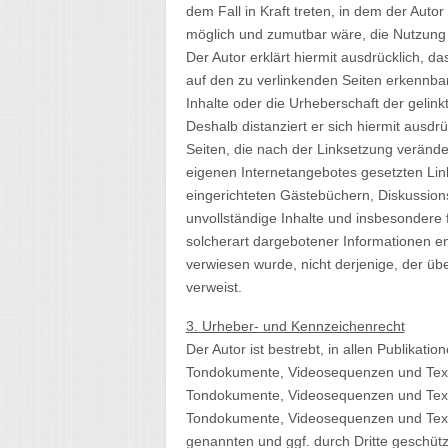
dem Fall in Kraft treten, in dem der Auto
möglich und zumutbar wäre, die Nutzung i
Der Autor erklärt hiermit ausdrücklich, da
auf den zu verlinkenden Seiten erkennbar
Inhalte oder die Urheberschaft der gelinkt
Deshalb distanziert er sich hiermit ausdrü
Seiten, die nach der Linksetzung veränder
eigenen Internetangebotes gesetzten Lin
eingerichteten Gästebüchern, Diskussionsf
unvollständige Inhalte und insbesondere
solcherart dargebotener Informationen ent
verwiesen wurde, nicht derjenige, der über
verweist.
3. Urheber- und Kennzeichenrecht
Der Autor ist bestrebt, in allen Publikat
Tondokumente, Videosequenzen und Texte 
Tondokumente, Videosequenzen und Texte 
Tondokumente, Videosequenzen und Texte 
genannten und ggf. durch Dritte geschüt