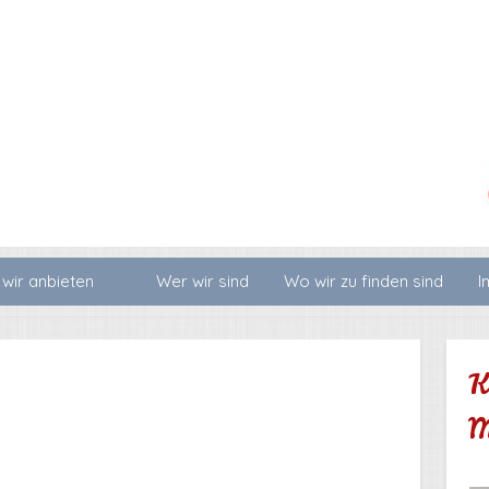
wir anbieten
Wer wir sind
Wo wir zu finden sind
I
K
M