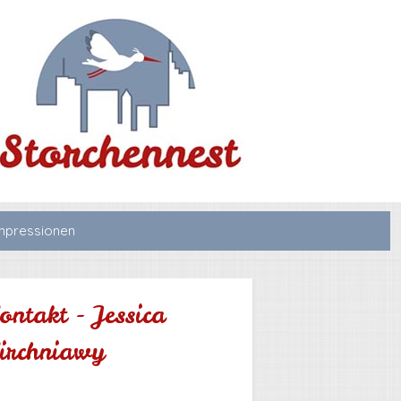
mpressionen
ontakt - Jessica
irchniawy