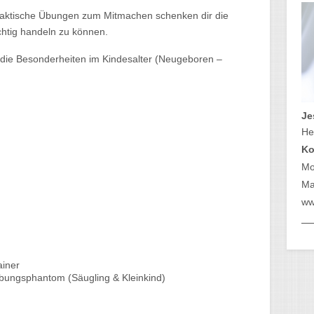
raktische Übungen zum Mitmachen schenken dir die
ichtig handeln zu können.
 die Besonderheiten im Kindesalter (Neugeboren –
Je
H
Ko
Mo
Mai
ww
ainer
ungsphantom (Säugling & Kleinkind)