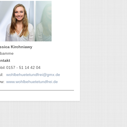
ssica Kirchniawy
ebamme
ntakt
bil:
0157 - 51 14 42 04
l:
wohlbehuetetundfrei@gmx.de
w:
www.wohlbehuetetundfrei.de