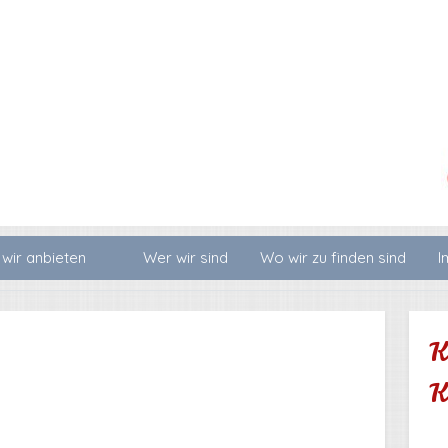
wir anbieten
Wer wir sind
Wo wir zu finden sind
I
K
K