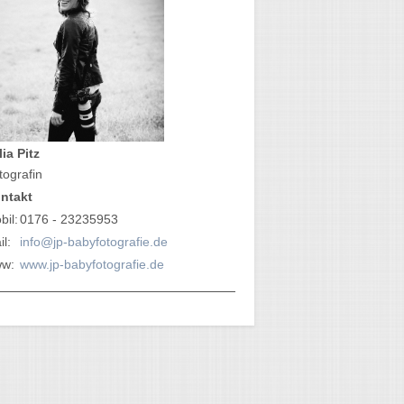
lia Pitz
tografin
ntakt
bil:
0176 - 23235953
l:
info@jp-babyfotografie.de
w:
www.jp-babyfotografie.de