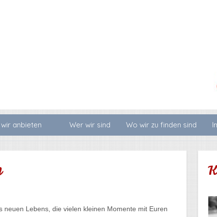
wir anbieten
Wer wir sind
Wo wir zu finden sind
I
g
K
s neuen Lebens, die vielen kleinen Momente mit Euren